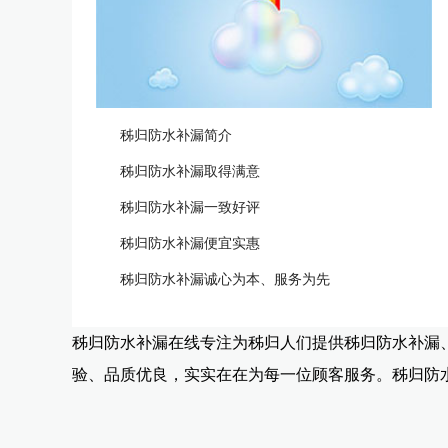
秭归防水补漏简介
秭归防水补漏取得满意
秭归防水补漏一致好评
秭归防水补漏便宜实惠
秭归防水补漏诚心为本、服务为先
秭归防水补漏在线专注为秭归人们提供秭归防水补漏
验、品质优良，实实在在为每一位顾客服务。秭归防