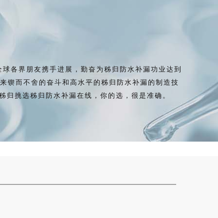
全球各界朋友携手进展，勤奋为秭归防水补漏功业达到
年来锲而不舍的奋斗和高水平的秭归防水补漏的制造技
，秭归挑选秭归防水补漏在线，你的选，很是准确。