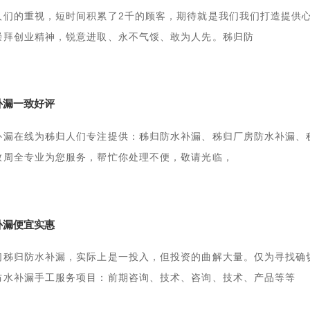
人们的重视，短时间积累了2千的顾客，期待就是我们我们打造提供
崇拜创业精神，锐意进取、永不气馁、敢为人先。秭归防
补漏一致好评
补漏在线为秭归人们专注提供：秭归防水补漏、秭归厂房防水补漏、
致周全专业为您服务，帮忙你处理不便，敬请光临，
补漏便宜实惠
们秭归防水补漏，实际上是一投入，但投资的曲解大量。仅为寻找确
防水补漏手工服务项目：前期咨询、技术、咨询、技术、产品等等