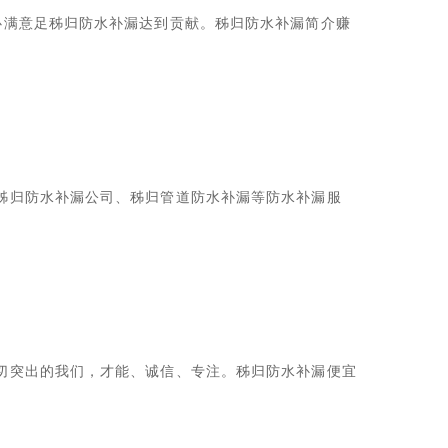
心满意足秭归防水补漏达到贡献。秭归防水补漏简介赚
秭归防水补漏公司、秭归管道防水补漏等防水补漏服
切突出的我们，才能、诚信、专注。秭归防水补漏便宜